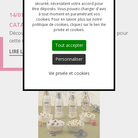
sécurité, nécessitent votre accord pour
être déposés. Vous pouvez changer d'avis
14/01/2026
à tout moment en paramétrant vos
cookies. Pour en savoir plus sur notre
CATALOGUE SÉLECTION 2026
politique de cookies, cliquez sur le lien Vie
privée et cookies.
Body
Découvrez notre nouveau catalogue sélection pour
cette nouvelle année.
Tout accepter
LIRE LA SUITE
Personnaliser
Vie privée et cookies
Image
d'introduction