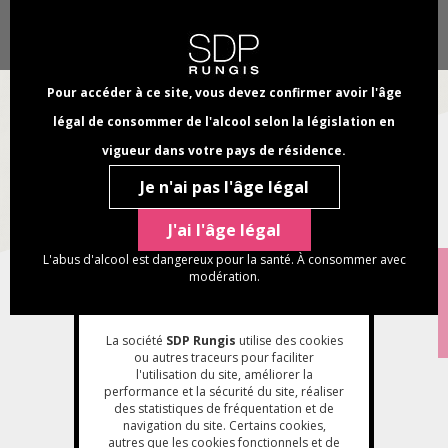
Aller
Panneau de gestion des cookies
Chercher
au
Select
dans
contenu
your
NAVI
ce
principal
language
PRINC
Pour accéder à ce site, vous devez confirmer avoir l'âge
site
légal de consommer de l'alcool selon la législation en
DÉCOUVREZ
vigueur dans votre pays de résidence.
Nos actualités
Je n'ai pas l'âge légal
FIL
Accueil
Nos actualités
D'ARIANE
J'ai l'âge légal
L'abus d'alcool est dangereux pour la santé. À consommer avec
modération.
Image
d'introduction
La société
SDP Rungis
utilise des cookies
ou autres traceurs pour faciliter
l'utilisation du site, améliorer la
performance et la sécurité du site, réaliser
des statistiques de fréquentation et de
navigation du site. Certains cookies,
autres que les cookies fonctionnels et de