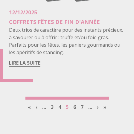
12/12/2025
COFFRETS FÊTES DE FIN D'ANNÉE
Body
Deux trios de caractère pour des instants précieux,
à savourer ou à offrir : truffe et/ou foie gras.
Parfaits pour les fêtes, les paniers gourmands ou
les apéritifs de standing.
LIRE LA SUITE
Pagination
Première
«
Page
‹
…
Page
3
Page
4
Page
5
Page
6
Page
7
…
Page
›
Dernière
»
page
précédente
courante
suivante
page