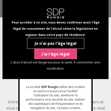
Aller
Panneau de gestion des cookies
Chercher
au
Select
dans
contenu
your
NAVI
ce
principal
language
Pour accéder à ce site, vous devez confirmer avoir l'âge
PRINC
site
légal de consommer de l'alcool selon la législation en
ENVIE / BESOIN DE
vigueur dans votre pays de résidence.
Nous contacter
Je n'ai pas l'âge légal
Fil
Accueil
Nous contacter
page
Nous contacter
J'ai l'âge légal
d'Ariane
L'abus d'alcool est dangereux pour la santé. À consommer avec
modération.
Discutons dès
maintenant !
La société
SDP Rungis
utilise des cookies
ou autres traceurs pour faciliter
l'utilisation du site, améliorer la
performance et la sécurité du site, réaliser
Votre message sera lu par l'un de nos conseillers et
des statistiques de fréquentation et de
vous serez recontactés rapidement à l'adresse e-mail
navigation du site. Certains cookies,