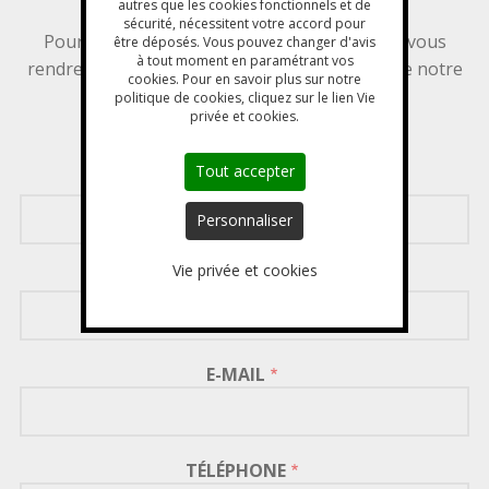
autres que les cookies fonctionnels et de
indiquée.
sécurité, nécessitent votre accord pour
Pour une demande de candidature, merci de vous
être déposés. Vous pouvez changer d'avis
à tout moment en paramétrant vos
rendre directement sur la page
recrutement
de notre
cookies. Pour en savoir plus sur notre
groupe.
politique de cookies, cliquez sur le lien Vie
privée et cookies.
Tout accepter
PRÉNOM
Personnaliser
Vie privée et cookies
NOM
E-MAIL
TÉLÉPHONE