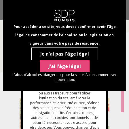
Aller
Panneau de gestion des cookies
Chercher
au
Select
dans
contenu
your
NAVI
ce
principal
language
PRINC
Pour accéder à ce site, vous devez confirmer avoir l'âge
site
légal de consommer de l'alcool selon la législation en
VINAIGRE IGP
vigueur dans votre pays de résidence.
balsamique de Modène
Je n'ai pas l'âge légal
FIL
Accueil
Nos actualités
Le vinaigre balsamique de Modène IGP
J'ai l'âge légal
D'ARIANE
L'abus d'alcool est dangereux pour la santé. À consommer avec
11/03/2019
modération.
La société
SDP Rungis
utilise des cookies
ou autres traceurs pour faciliter
l'utilisation du site, améliorer la
performance et la sécurité du site, réaliser
des statistiques de fréquentation et de
navigation du site. Certains cookies,
autres que les cookies fonctionnels et de
sécurité, nécessitent votre accord pour
être déposés. Vous pouvez changer d'avis