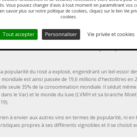
s. Vous pouvez changer d'avis à tout moment en paramétrant vos c
ON DEVENUE TENDANCE
en savoir plus sur notre politique de cookies, cliquez sur le lien Vie pri
cookies.
u grand public, aux yeux duquel il ne bénéficiait (en théori
anc. Il était considéré, à tort, comme une boisson exclusive à
Tout accepter
Personnaliser
Vie privée et cookies
es années, une partie des consommateurs pensaient même que 
 vin blanc ! C'est évidemment une fausse croyance qui tend 
a popularité du rosé a explosé, engendrant un bel essor de
mondiale est ainsi passée de 19,6 millions d'hectolitres en 2
elle seule 35% de la consommation mondiale. Il séduit même
e dans le Var) et le monde du luxe (LVMH et sa branche Moë
19).
rien à envier aux autres vins en termes de popularité, ni en 
éristiques propres à ses différents vignobles et il se choisi