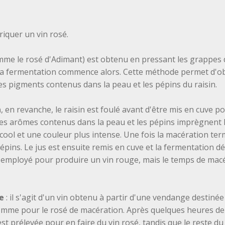
riquer un vin rosé.
me le rosé d'Adimant) est obtenu en pressant les grappes 
t la fermentation commence alors. Cette méthode permet d'obte
les pigments contenus dans la peau et les pépins du raisin.
n
, en revanche, le raisin est foulé avant d'être mis en cuve 
 les arômes contenus dans la peau et les pépins imprègnent l
lcool et une couleur plus intense. Une fois la macération te
pépins. Le jus est ensuite remis en cuve et la fermentation 
 employé pour produire un vin rouge, mais le temps de mac
e
: il s'agit d'un vin obtenu à partir d'une vendange destinée
 comme pour le rosé de macération. Après quelques heures de
 est prélevée pour en faire du vin rosé, tandis que le reste 