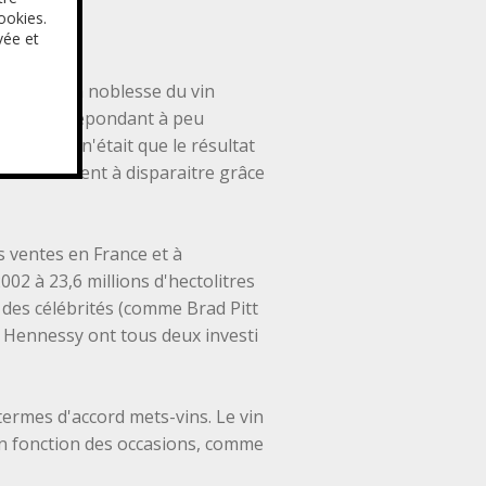
ookies.
vée et
e) ni de la noblesse du vin
 l'apéritif répondant à peu
le rosé n'était que le résultat
heureusement à disparaitre grâce
s ventes en France et à
002 à 23,6 millions d'hectolitres
 des célébrités (comme Brad Pitt
t Hennessy ont tous deux investi
termes d'accord mets-vins. Le vin
t en fonction des occasions, comme