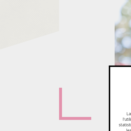
La
l'ut
statis
le