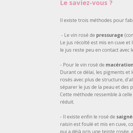
Le saviez-vous ?
Il existe trois méthodes pour fab
- Le vin rosé de
pressurage
(com
Le jus récolté est mis en cuve e
le jus reste peu en contact avec 
- Pour le vin rosé de
macératio
Durant ce délai, les pigments et
rosés avec plus de structure, d'a
séparer le jus de la peau et des 
Cette méthode ressemble à celle
réduit.
- Il existe enfin le rosé de
saigné
raisin est foulé et mis en cuve,
qui a déjà pris une teinte rosée,