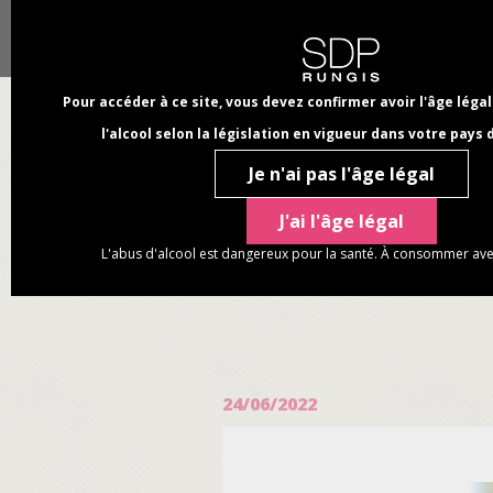
Aller
Panneau de gestion des cookies
au
NAVIGATION
NOTRE ENTREPRISE
NOS MARQUES
contenu
PRINCIPALE
principal
Pour accéder à ce site, vous devez confirmer avoir l'âge lég
l'alcool selon la législation en vigueur dans votre pays 
Je n'ai pas l'âge légal
J'ai l'âge légal
L'abus d'alcool est dangereux pour la santé. À consommer av
FIL
D'ARIANE
24/06/2022