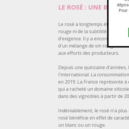
déposé
LE ROSÉ : UNE BOISS
Pour 
Le rosé a longtemps été méconnu d
rouge ni de la subtilité du vin bl
d'exigence. Il y a encore quelqu
d'un mélange de vin rouge et de
aux efforts des producteurs.
Depuis une quinzaine d'années, l
l'international. La consommation 
en 2019. La France représente à 
qui a racheté un domaine viticol
dans des vignobles à partir de 20
Indéniablement, le rosé n'a plus 
rosé bénéficie en effet de caract
un blanc ou un rouge.