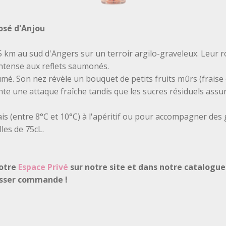
osé d'Anjou
5 km au sud d'Angers sur un terroir argilo-graveleux. Leur 
intense aux reflets saumonés.
umé. Son nez révèle un bouquet de petits fruits mûrs (fraise e
e une attaque fraîche tandis que les sucres résiduels assu
rais (entre 8°C et 10°C) à l'apéritif ou pour accompagner des
lles de 75cL.
votre
Espace Privé
sur notre site et dans notre catalogu
asser commande !