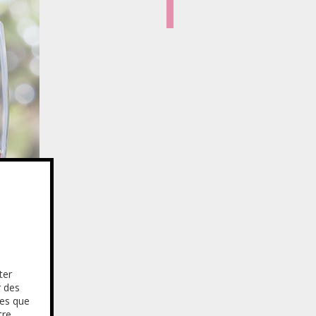
ter
r des
res que
tre