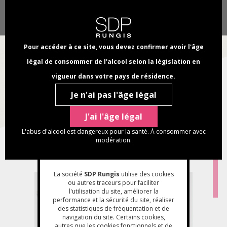
Aller
Panneau de gestion des cookies
Chercher
au
Select
dans
contenu
your
NAVI
ce
principal
language
PRINC
Pour accéder à ce site, vous devez confirmer avoir l'âge
site
légal de consommer de l'alcool selon la législation en
CATALOGUE NOËL
vigueur dans votre pays de résidence.
2025
Je n'ai pas l'âge légal
FIL
Accueil
Nos actualités
Catalogue Noël 2025
J'ai l'âge légal
D'ARIANE
L'abus d'alcool est dangereux pour la santé. À consommer avec
15/09/2025
modération.
La société
SDP Rungis
utilise des cookies
ou autres traceurs pour faciliter
l'utilisation du site, améliorer la
performance et la sécurité du site, réaliser
des statistiques de fréquentation et de
navigation du site. Certains cookies,
autres que les cookies fonctionnels et de