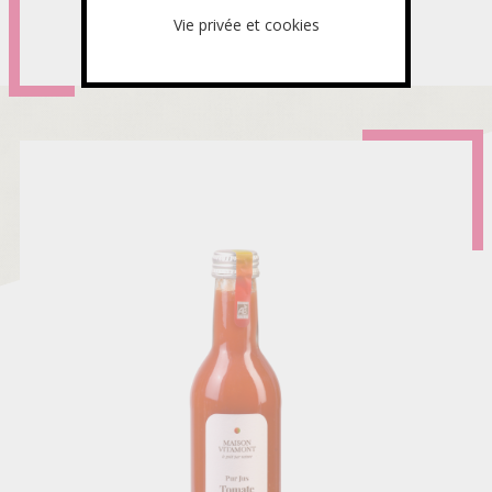
En savoir plus
sur
Vie privée et cookies
MINI
JUS
D'ORANGE