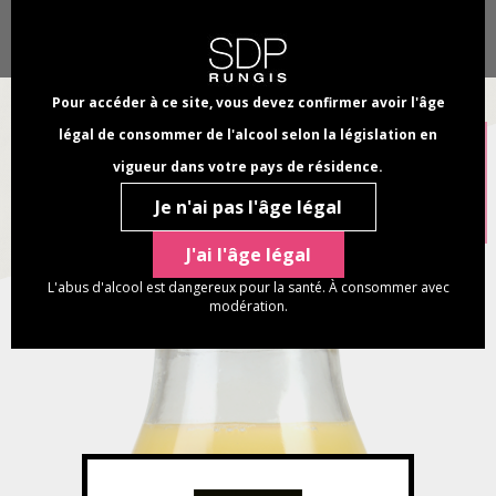
Aller
Panneau de gestion des cookies
Chercher
au
Select
dans
contenu
your
NAVI
ce
principal
language
PRINC
Pour accéder à ce site, vous devez confirmer avoir l'âge
site
légal de consommer de l'alcool selon la législation en
vigueur dans votre pays de résidence.
Je n'ai pas l'âge légal
J'ai l'âge légal
L'abus d'alcool est dangereux pour la santé. À consommer avec
modération.