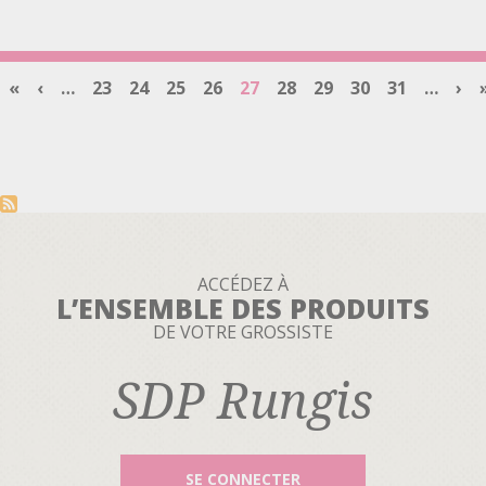
BIO
Pagination
Première
«
Page
‹
…
Page
23
Page
24
Page
25
Page
26
Page
27
Page
28
Page
29
Page
30
Page
31
…
Pa
›
page
précédente
courante
sui
ACCÉDEZ À
L’ENSEMBLE DES PRODUITS
DE VOTRE GROSSISTE
SDP Rungis
SE CONNECTER