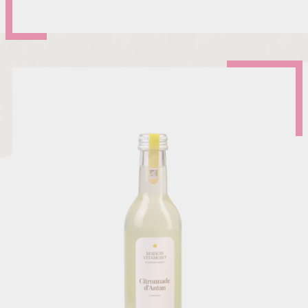
THE
GLACE
PECHE
BIO