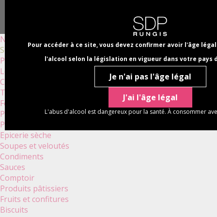
Aller
Panneau de gestion des cookies
au
NAVIGATION
NOTRE ENTREPRISE
NOS MARQUES
contenu
PRINCIPALE
principal
Nouveautés
Pour accéder à ce site, vous devez confirmer avoir l'âge lég
Sélections bio
l'alcool selon la législation en vigueur dans votre pays 
Produits apéritifs
Légumes
Je n'ai pas l'âge légal
Champignons
Truffes
J'ai l'âge légal
Foies gras et terrines
L'abus d'alcool est dangereux pour la santé. À consommer av
Plats cuisinés
Poissons
Epicerie sèche
Soupes et veloutés
Condiments
Sauces
Comptoir
Produits pâtissiers
Fruits et confitures
Biscuits