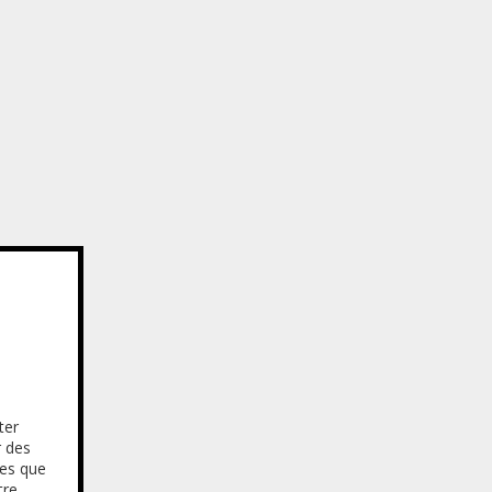
ter
r des
res que
tre