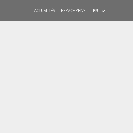
Select
ACTUALITÉS
ESPACE PRIVÉ
your
language