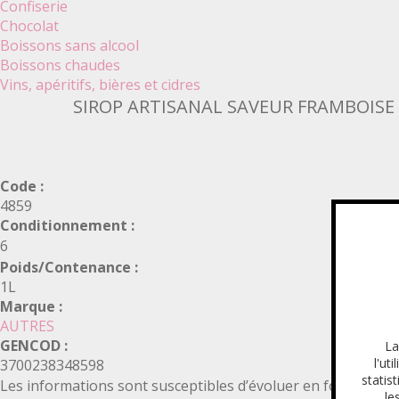
Confiserie
Chocolat
Boissons sans alcool
Boissons chaudes
Vins, apéritifs, bières et cidres
SIROP ARTISANAL SAVEUR FRAMBOISE
Code :
4859
Conditionnement :
6
Poids/Contenance :
1L
Marque :
AUTRES
GENCOD :
La
l'ut
3700238348598
statis
Les informations sont susceptibles d’évoluer en fonction de 
le