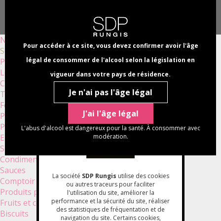
Aller
Panneau de gestion des cookies
au
Select
contenu
your
NAVI
principal
language
Nouveautés
PRINC
Pour accéder à ce site, vous devez confirmer avoir l'âge
Sélections bio
légal de consommer de l'alcool selon la législation en
Produits apéritifs
Légumes
vigueur dans votre pays de résidence.
Champignons
Je n'ai pas l'âge légal
Truffes
Foies gras et terrines
J'ai l'âge légal
Plats cuisinés
Poissons
L'abus d'alcool est dangereux pour la santé. À consommer avec
Epicerie sèche
modération.
Soupes et veloutés
Condiments
Sauces
La société
SDP Rungis
utilise des cookies
Comptoir
ou autres traceurs pour faciliter
Produits pâtissiers
l'utilisation du site, améliorer la
performance et la sécurité du site, réaliser
Fruits et confitures
des statistiques de fréquentation et de
Biscuits
navigation du site. Certains cookies,