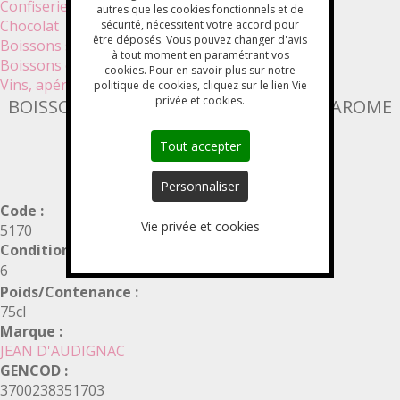
Confiserie
autres que les cookies fonctionnels et de
Chocolat
sécurité, nécessitent votre accord pour
être déposés. Vous pouvez changer d'avis
Boissons sans alcool
à tout moment en paramétrant vos
Boissons chaudes
cookies. Pour en savoir plus sur notre
Vins, apéritifs, bières et cidres
politique de cookies, cliquez sur le lien Vie
privée et cookies.
BOISSON TRADITIONNELLE GAZEIFIEE AROME
MENTHE GLACIALE
Tout accepter
Personnaliser
Code :
Vie privée et cookies
5170
Conditionnement :
6
Poids/Contenance :
75cl
Marque :
JEAN D'AUDIGNAC
GENCOD :
3700238351703