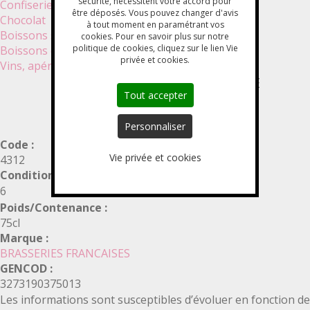
sécurité, nécessitent votre accord pour
Confiserie
être déposés. Vous pouvez changer d'avis
Chocolat
à tout moment en paramétrant vos
Boissons sans alcool
cookies. Pour en savoir plus sur notre
politique de cookies, cliquez sur le lien Vie
Boissons chaudes
privée et cookies.
Vins, apéritifs, bières et cidres
BIERE LA TRIBOULETTE BLONDE
Tout accepter
Personnaliser
Code :
Vie privée et cookies
4312
Conditionnement :
6
Poids/Contenance :
75cl
Marque :
BRASSERIES FRANCAISES
GENCOD :
3273190375013
Les informations sont susceptibles d’évoluer en fonction de