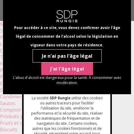
Aller
Panneau de gestion des cookies
au
Select
contenu
your
NAVI
principal
language
Nouveautés
PRINC
Pour accéder à ce site, vous devez confirmer avoir l'âge
Sélections bio
légal de consommer de l'alcool selon la législation en
Produits apéritifs
Légumes
vigueur dans votre pays de résidence.
Champignons
Je n'ai pas l'âge légal
Truffes
Foies gras et terrines
J'ai l'âge légal
Plats cuisinés
Poissons
L'abus d'alcool est dangereux pour la santé. À consommer avec
Epicerie sèche
modération.
Soupes et veloutés
Condiments
La société
SDP Rungis
utilise des cookies
Sauces
ou autres traceurs pour faciliter
l'utilisation du site, améliorer la
Comptoir
performance et la sécurité du site, réaliser
Produits pâtissiers
des statistiques de fréquentation et de
Fruits et confitures
navigation du site. Certains cookies,
autres que les cookies fonctionnels et de
Biscuits
sécurité, nécessitent votre accord pour