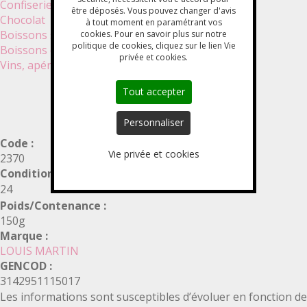
Confiserie
être déposés. Vous pouvez changer d'avis
Chocolat
à tout moment en paramétrant vos
Boissons sans alcool
cookies. Pour en savoir plus sur notre
politique de cookies, cliquez sur le lien Vie
Boissons chaudes
privée et cookies.
Vins, apéritifs, bières et cidres
EXTRAIT DE TOMATE 28 %
Tout accepter
Personnaliser
Code :
Vie privée et cookies
2370
Conditionnement :
24
Poids/Contenance :
150g
Marque :
LOUIS MARTIN
GENCOD :
3142951115017
Les informations sont susceptibles d’évoluer en fonction de